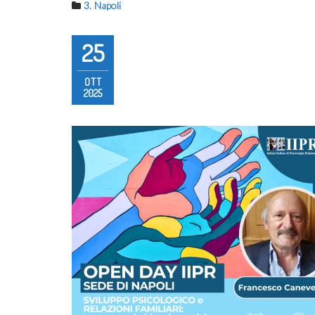
3. Napoli
25
OTT
2025