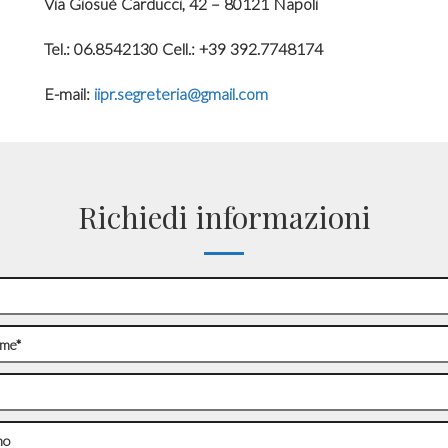
Via Giosuè Carducci, 42 – 80121 Napoli
Tel.:
06.8542130
Cell.:
+39 392.7748174
E-mail
:
iipr.segreteria@gmail.com
Richiedi informazioni