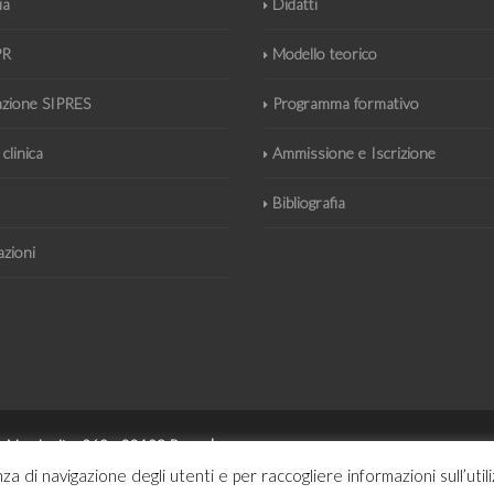
ia
Didatti
PR
Modello teorico
azione SIPRES
Programma formativo
 clinica
Ammissione e Iscrizione
Bibliografia
azioni
gina Margherita, 269 - 00198 Roma |
a di navigazione degli utenti e per raccogliere informazioni sull’util