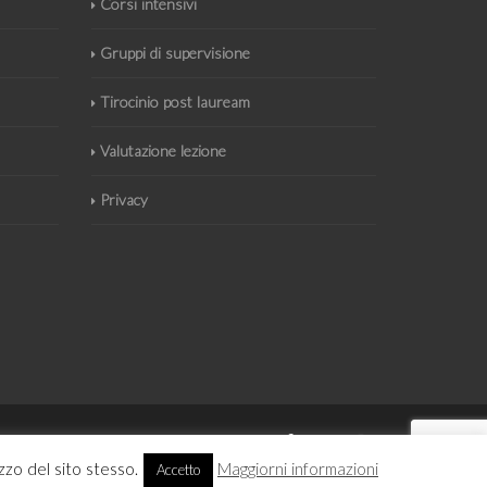
Corsi intensivi
Gruppi di supervisione
Tirocinio post lauream
Valutazione lezione
Privacy
izzo del sito stesso.
Maggiorni informazioni
Accetto