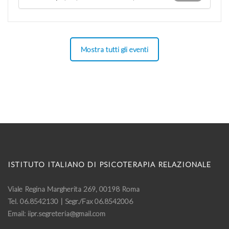
Mostra tutti gli eventi
ISTITUTO ITALIANO DI PSICOTERAPIA RELAZIONALE
Viale Regina Margherita 269, 00198 Roma
Tel. 06.8542130 | Segr./Fax 06.8542006
Email: iipr.segreteria@gmail.com