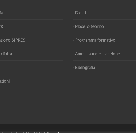
ia
Didatti
PR
Modello teorico
azione SIPRES
Programma formativo
 clinica
Ammissione e Iscrizione
Bibliografia
azioni
gina Margherita, 269 - 00198 Roma |