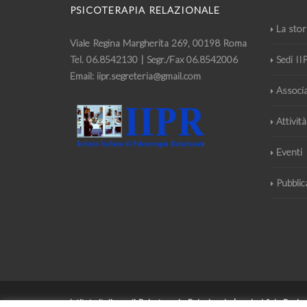
PSICOTERAPIA RELAZIONALE
La stor
Viale Regina Margherita 269, 00198 Roma
Tel. 06.8542130 | Segr./Fax 06.8542006
Sedi II
Email: iipr.segreteria@gmail.com
Associ
Attività
Eventi
Pubblic
Istituto Italiano di Psicoterapia Relazionale | sede: Viale Re