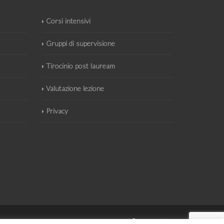
Corsi intensivi
Gruppi di supervisione
Tirocinio post lauream
Valutazione lezione
Privacy